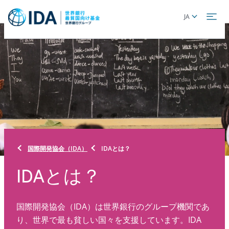
Skip
Global
JA
to
language
main
toggler
content
国際開発協会（IDA）
IDAとは？
IDAとは？
国際開発協会（IDA）は世界銀行のグループ機関であ
り、世界で最も貧しい国々を支援しています。IDA