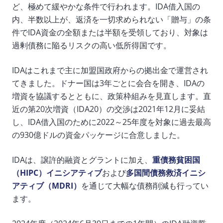
ど、極めて緩やかな条件で行われます。IDA借入国の
内、半数以上が、返済を一切求められない「贈与」の条
件でIDA資金の全額または半額を受領しており、対象は
過剰債務に陥るリスクの高い低所得国です。
IDAはこれまで主に加盟国政府からの拠出金で運営され
てきました。ドナー国は3年ごとに会合を開き、IDAの
増資を協議するとともに、政策枠組みを見直します。直
近の第20次増資（IDA20）の交渉は2021年12月に妥結
し、IDA借入国のために2022～25年度を対象に過去最高
の930億ドルの資金パッケージに合意しました。
IDAは、譲許的融資とグラントに加え、
重債務貧困国
（HIPC）イニシアティブ
および
多国間債務救済イニシ
アティブ（MDRI）
を通じて大幅な債務削減も行ってい
ます。