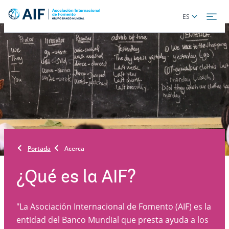
Skip
Global
ES
to
language
main
toggler
content
Portada
Acerca
¿Qué es la AIF?
"La Asociación Internacional de Fomento (AIF) es la
entidad del Banco Mundial que presta ayuda a los