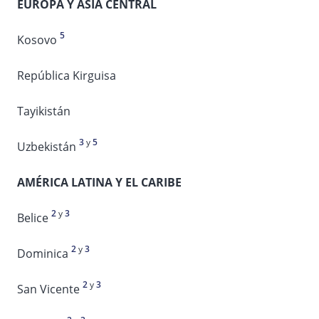
EUROPA Y ASIA CENTRAL
5
Kosovo
República Kirguisa
Tayikistán
3
y
5
Uzbekistán
AMÉRICA LATINA Y EL CARIBE
2
y
3
Belice
2
y
3
Dominica
2
y
3
San Vicente