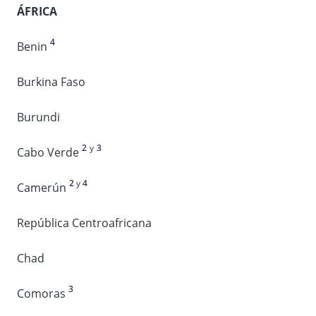
ÁFRICA
4
Benin
Burkina Faso
Burundi
2
y
3
Cabo Verde
2
y
4
Camerún
República Centroafricana
Chad
3
Comoras