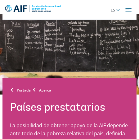
Skip
Global
ES
to
language
main
toggler
content
Portada
Acerca
Países prestatarios
La posibilidad de obtener apoyo de la AIF depende
ante todo de la pobreza relativa del país, definida