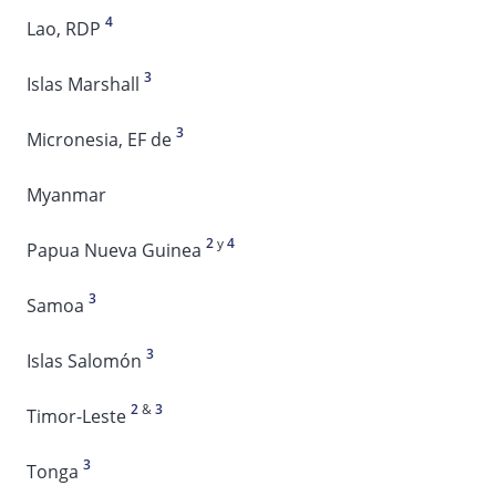
4
Lao, RDP
3
Islas Marshall
3
Micronesia, EF de
Myanmar
2
y
4
Papua Nueva Guinea
3
Samoa
3
Islas Salomón
2
&
3
Timor-Leste
3
Tonga