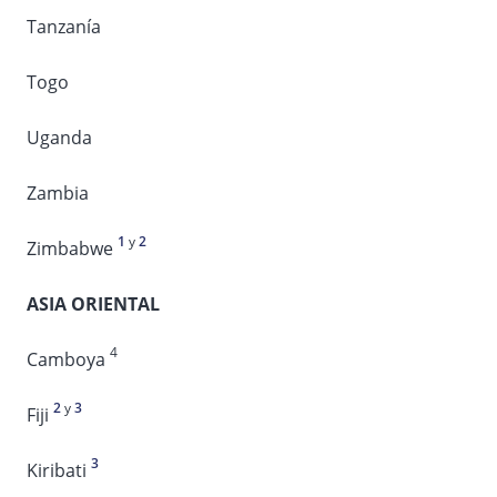
Tanzanía
Togo
Uganda
Zambia
1
y
2
Zimbabwe
ASIA ORIENTAL
4
Camboya
2
y
3
Fiji
3
Kiribati