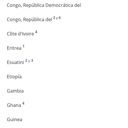
Congo, República Democrática del
2
y
4
Congo, República del
4
Côte d'Ivoire
1
Eritrea
2
y
3
Esuatini
Etiopía
Gambia
4
Ghana
Guinea