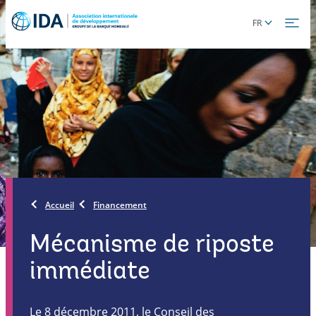
Skip
Global
FR
to
language
main
toggler
content
Accueil
Financement
Mécanisme de riposte
immédiate
Le 8 décembre 2011, le Conseil des