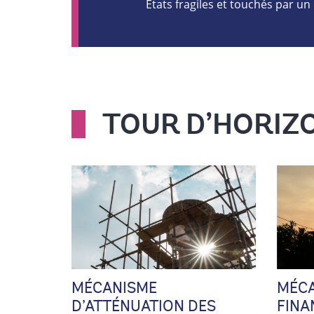
États fragiles et touchés par un 
TOUR D’HORIZ
MÉCANISME
MÉCA
D’ATTÉNUATION DES
FINA