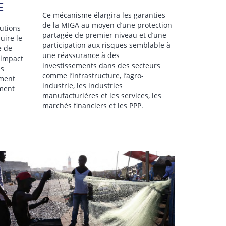
E
Ce mécanisme élargira les garanties
de la MIGA au moyen d’une protection
utions
partagée de premier niveau et d’une
uire le
participation aux risques semblable à
e de
une réassurance à des
 impact
investissements dans des secteurs
es
comme l’infrastructure, l’agro-
mment
industrie, les industries
ment
manufacturières et les services, les
marchés financiers et les PPP.
le secteur privé dans les pays IDA
Le Guichet de Pro