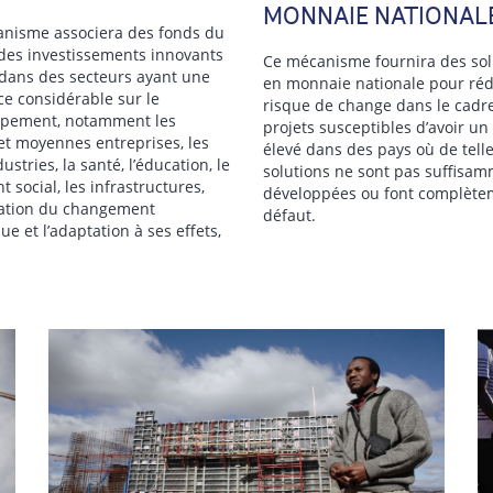
MONNAIE NATIONAL
nisme associera des fonds du
des investissements innovants
Ce mécanisme fournira des sol
C dans des secteurs ayant une
en monnaie nationale pour réd
ce considérable sur le
risque de change dans le cadr
pement, notamment les
projets susceptibles d’avoir un
 et moyennes entreprises, les
élevé dans des pays où de tell
ustries, la santé, l’éducation, le
solutions ne sont pas suffisa
 social, les infrastructures,
développées ou font complète
uation du changement
défaut.
ue et l’adaptation à ses effets,
Mobiliser 