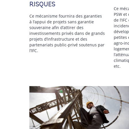
RISQUES
Ce méca
PSW et 
Ce mécanisme fournira des garanties
de l’IF
à l’appui de projets sans garantie
inciden
souveraine afin d’attirer des
dévelop
investissements privés dans de grands
petites
projets d’infrastructure et des
agro-ind
partenariats public-privé soutenus par
logement
l’IFC.
l’attén
climatiq
etc.