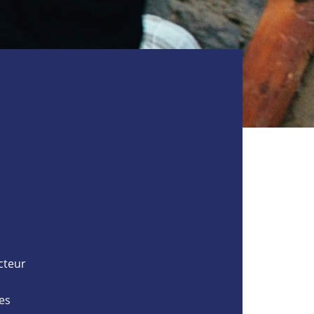
cteur
es