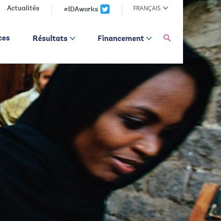
Global
FRANÇAIS
Actualités
#IDAworks
language
toggler
global
ces
Résultats
Financement
Search
dropdown