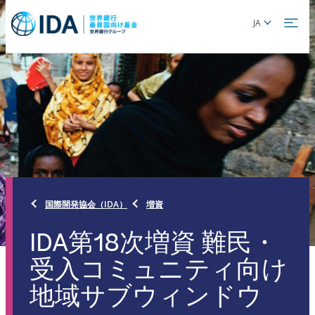
Skip
Global
JA
to
language
main
toggler
content
国際開発協会（IDA）
増資
IDA第18次増資 難民・
受入コミュニティ向け
地域サブウィンドウ